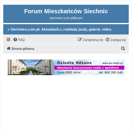
Forum Mieszkańców Siechnic
siechnice.com.pl/forum
Siechnice.com.pl: Aktualności, rozkłady jazdy, galerie, video.
FAQ
Zarejestruj się
Zaloguj się
S
Strona główna
z
u
k
a
j