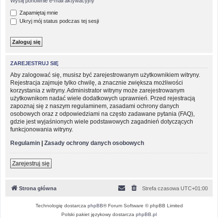
Wyślij ponownie e-mail aktywacyjny
Zapamiętaj mnie
Ukryj mój status podczas tej sesji
ZAREJESTRUJ SIĘ
Aby zalogować się, musisz być zarejestrowanym użytkownikiem witryny.
Rejestracja zajmuje tylko chwilę, a znacznie zwiększa możliwości
korzystania z witryny. Administrator witryny może zarejestrowanym
użytkownikom nadać wiele dodatkowych uprawnień. Przed rejestracją
zapoznaj się z naszym regulaminem, zasadami ochrony danych
osobowych oraz z odpowiedziami na często zadawane pytania (FAQ),
gdzie jest wyjaśnionych wiele podstawowych zagadnień dotyczących
funkcjonowania witryny.
Regulamin
|
Zasady ochrony danych osobowych
Zarejestruj się
Strona główna
Strefa czasowa
UTC+01:00
Technologię dostarcza
phpBB
® Forum Software © phpBB Limited
Polski pakiet językowy dostarcza
phpBB.pl