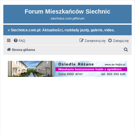
Forum Mieszkańców Siechnic
siechnice.com.pl/forum
Siechnice.com.pl: Aktualności, rozkłady jazdy, galerie, video.
FAQ
Zarejestruj się
Zaloguj się
S
Strona główna
z
u
k
a
j