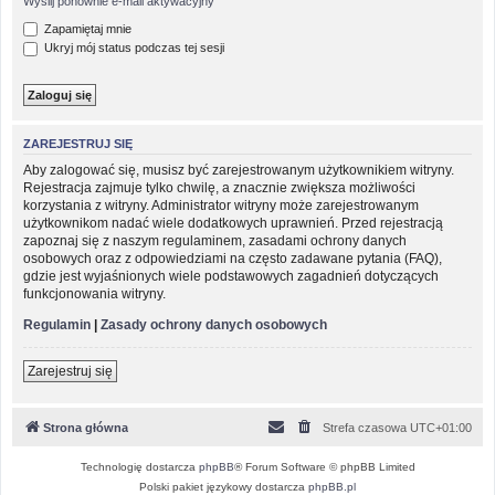
Wyślij ponownie e-mail aktywacyjny
Zapamiętaj mnie
Ukryj mój status podczas tej sesji
ZAREJESTRUJ SIĘ
Aby zalogować się, musisz być zarejestrowanym użytkownikiem witryny.
Rejestracja zajmuje tylko chwilę, a znacznie zwiększa możliwości
korzystania z witryny. Administrator witryny może zarejestrowanym
użytkownikom nadać wiele dodatkowych uprawnień. Przed rejestracją
zapoznaj się z naszym regulaminem, zasadami ochrony danych
osobowych oraz z odpowiedziami na często zadawane pytania (FAQ),
gdzie jest wyjaśnionych wiele podstawowych zagadnień dotyczących
funkcjonowania witryny.
Regulamin
|
Zasady ochrony danych osobowych
Zarejestruj się
Strona główna
Strefa czasowa
UTC+01:00
Technologię dostarcza
phpBB
® Forum Software © phpBB Limited
Polski pakiet językowy dostarcza
phpBB.pl