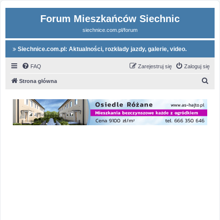
Forum Mieszkańców Siechnic
siechnice.com.pl/forum
Siechnice.com.pl: Aktualności, rozkłady jazdy, galerie, video.
FAQ
Zarejestruj się
Zaloguj się
S
Strona główna
z
u
k
a
j