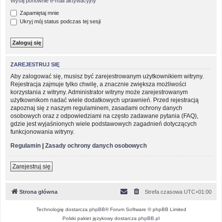
Wyślij ponownie e-mail aktywacyjny
Zapamiętaj mnie
Ukryj mój status podczas tej sesji
ZAREJESTRUJ SIĘ
Aby zalogować się, musisz być zarejestrowanym użytkownikiem witryny.
Rejestracja zajmuje tylko chwilę, a znacznie zwiększa możliwości
korzystania z witryny. Administrator witryny może zarejestrowanym
użytkownikom nadać wiele dodatkowych uprawnień. Przed rejestracją
zapoznaj się z naszym regulaminem, zasadami ochrony danych
osobowych oraz z odpowiedziami na często zadawane pytania (FAQ),
gdzie jest wyjaśnionych wiele podstawowych zagadnień dotyczących
funkcjonowania witryny.
Regulamin
|
Zasady ochrony danych osobowych
Zarejestruj się
Strona główna
Strefa czasowa
UTC+01:00
Technologię dostarcza
phpBB
® Forum Software © phpBB Limited
Polski pakiet językowy dostarcza
phpBB.pl