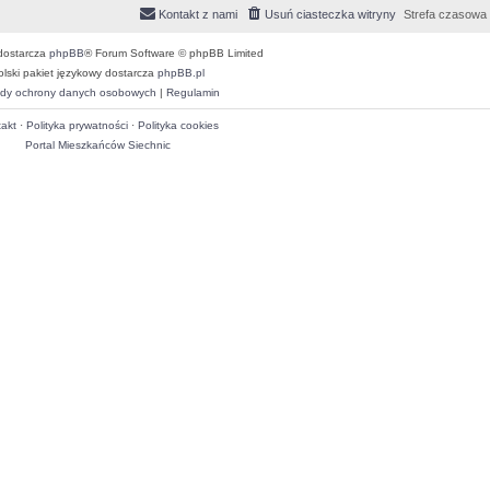
Kontakt z nami
Usuń ciasteczka witryny
Strefa czasowa
dostarcza
phpBB
® Forum Software © phpBB Limited
olski pakiet językowy dostarcza
phpBB.pl
dy ochrony danych osobowych
|
Regulamin
akt
·
Polityka prywatności
·
Polityka cookies
Portal Mieszkańców Siechnic