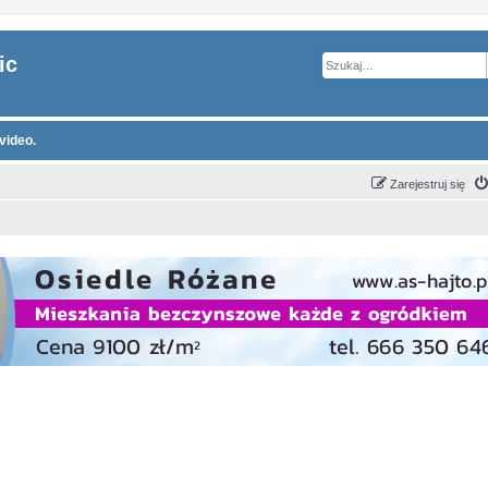
ic
video.
Zarejestruj się