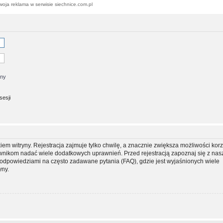
woja reklama w serwisie siechnice.com.pl
jny
sesji
m witryny. Rejestracja zajmuje tylko chwilę, a znacznie zwiększa możliwości korz
ownikom nadać wiele dodatkowych uprawnień. Przed rejestracją zapoznaj się z na
dpowiedziami na często zadawane pytania (FAQ), gdzie jest wyjaśnionych wiele
yny.