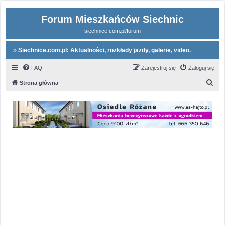
Forum Mieszkańców Siechnic
siechnice.com.pl/forum
Siechnice.com.pl: Aktualności, rozkłady jazdy, galerie, video.
FAQ
Zarejestruj się
Zaloguj się
S
Strona główna
z
u
k
a
j