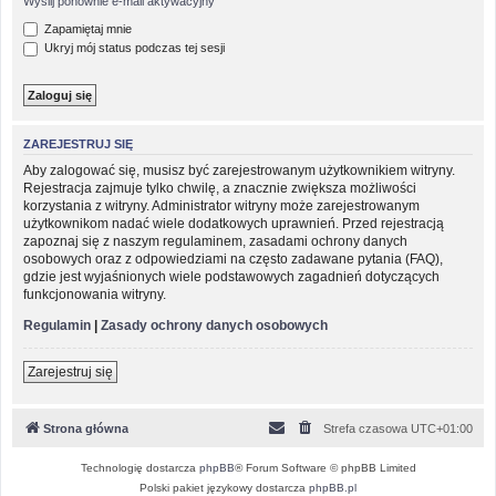
Wyślij ponownie e-mail aktywacyjny
Zapamiętaj mnie
Ukryj mój status podczas tej sesji
ZAREJESTRUJ SIĘ
Aby zalogować się, musisz być zarejestrowanym użytkownikiem witryny.
Rejestracja zajmuje tylko chwilę, a znacznie zwiększa możliwości
korzystania z witryny. Administrator witryny może zarejestrowanym
użytkownikom nadać wiele dodatkowych uprawnień. Przed rejestracją
zapoznaj się z naszym regulaminem, zasadami ochrony danych
osobowych oraz z odpowiedziami na często zadawane pytania (FAQ),
gdzie jest wyjaśnionych wiele podstawowych zagadnień dotyczących
funkcjonowania witryny.
Regulamin
|
Zasady ochrony danych osobowych
Zarejestruj się
Strona główna
Strefa czasowa
UTC+01:00
Technologię dostarcza
phpBB
® Forum Software © phpBB Limited
Polski pakiet językowy dostarcza
phpBB.pl