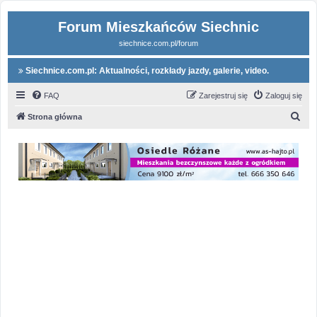
Forum Mieszkańców Siechnic
siechnice.com.pl/forum
Siechnice.com.pl: Aktualności, rozkłady jazdy, galerie, video.
FAQ
Zarejestruj się
Zaloguj się
S
Strona główna
z
u
k
a
j