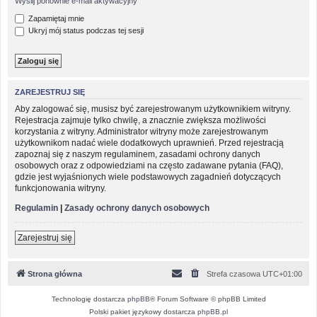
Wyślij ponownie e-mail aktywacyjny
Zapamiętaj mnie
Ukryj mój status podczas tej sesji
ZAREJESTRUJ SIĘ
Aby zalogować się, musisz być zarejestrowanym użytkownikiem witryny.
Rejestracja zajmuje tylko chwilę, a znacznie zwiększa możliwości
korzystania z witryny. Administrator witryny może zarejestrowanym
użytkownikom nadać wiele dodatkowych uprawnień. Przed rejestracją
zapoznaj się z naszym regulaminem, zasadami ochrony danych
osobowych oraz z odpowiedziami na często zadawane pytania (FAQ),
gdzie jest wyjaśnionych wiele podstawowych zagadnień dotyczących
funkcjonowania witryny.
Regulamin
|
Zasady ochrony danych osobowych
Zarejestruj się
Strona główna
Strefa czasowa
UTC+01:00
Technologię dostarcza
phpBB
® Forum Software © phpBB Limited
Polski pakiet językowy dostarcza
phpBB.pl