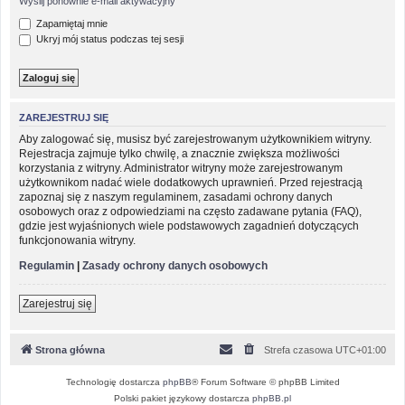
Wyślij ponownie e-mail aktywacyjny
Zapamiętaj mnie
Ukryj mój status podczas tej sesji
ZAREJESTRUJ SIĘ
Aby zalogować się, musisz być zarejestrowanym użytkownikiem witryny.
Rejestracja zajmuje tylko chwilę, a znacznie zwiększa możliwości
korzystania z witryny. Administrator witryny może zarejestrowanym
użytkownikom nadać wiele dodatkowych uprawnień. Przed rejestracją
zapoznaj się z naszym regulaminem, zasadami ochrony danych
osobowych oraz z odpowiedziami na często zadawane pytania (FAQ),
gdzie jest wyjaśnionych wiele podstawowych zagadnień dotyczących
funkcjonowania witryny.
Regulamin
|
Zasady ochrony danych osobowych
Zarejestruj się
Strona główna
Strefa czasowa
UTC+01:00
Technologię dostarcza
phpBB
® Forum Software © phpBB Limited
Polski pakiet językowy dostarcza
phpBB.pl