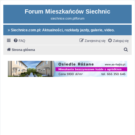
Forum Mieszkańców Siechnic
siechnice.com.pl/forum
Siechnice.com.pl: Aktualności, rozkłady jazdy, galerie, video.
FAQ
Zarejestruj się
Zaloguj się
S
Strona główna
z
u
k
a
j