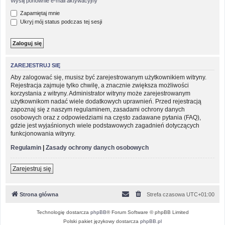
Wyślij ponownie e-mail aktywacyjny
Zapamiętaj mnie
Ukryj mój status podczas tej sesji
ZAREJESTRUJ SIĘ
Aby zalogować się, musisz być zarejestrowanym użytkownikiem witryny.
Rejestracja zajmuje tylko chwilę, a znacznie zwiększa możliwości
korzystania z witryny. Administrator witryny może zarejestrowanym
użytkownikom nadać wiele dodatkowych uprawnień. Przed rejestracją
zapoznaj się z naszym regulaminem, zasadami ochrony danych
osobowych oraz z odpowiedziami na często zadawane pytania (FAQ),
gdzie jest wyjaśnionych wiele podstawowych zagadnień dotyczących
funkcjonowania witryny.
Regulamin
|
Zasady ochrony danych osobowych
Zarejestruj się
Strona główna
Strefa czasowa
UTC+01:00
Technologię dostarcza
phpBB
® Forum Software © phpBB Limited
Polski pakiet językowy dostarcza
phpBB.pl