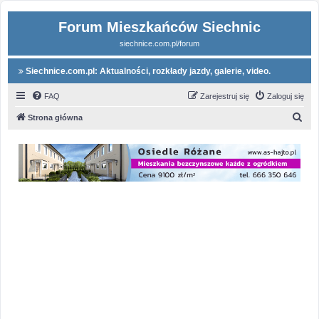
Forum Mieszkańców Siechnic
siechnice.com.pl/forum
Siechnice.com.pl: Aktualności, rozkłady jazdy, galerie, video.
FAQ
Zarejestruj się
Zaloguj się
S
Strona główna
z
u
k
a
j