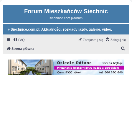
Forum Mieszkańców Siechnic
siechnice.com.pl/forum
Siechnice.com.pl: Aktualności, rozkłady jazdy, galerie, video.
FAQ
Zarejestruj się
Zaloguj się
S
Strona główna
z
u
k
a
j