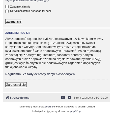
Wyślij ponownie e-mail aktywacyjny
Zapamiętaj mnie
Ukryj mój status podczas tej sesji
ZAREJESTRUJ SIĘ
Aby zalogować się, musisz być zarejestrowanym użytkownikiem witryny.
Rejestracja zajmuje tylko chwilę, a znacznie zwiększa możliwości
korzystania z witryny. Administrator witryny może zarejestrowanym
użytkownikom nadać wiele dodatkowych uprawnień. Przed rejestracją
zapoznaj się z naszym regulaminem, zasadami ochrony danych
osobowych oraz z odpowiedziami na często zadawane pytania (FAQ),
gdzie jest wyjaśnionych wiele podstawowych zagadnień dotyczących
funkcjonowania witryny.
Regulamin
|
Zasady ochrony danych osobowych
Zarejestruj się
Strona główna
Strefa czasowa
UTC+01:00
Technologię dostarcza
phpBB
® Forum Software © phpBB Limited
Polski pakiet językowy dostarcza
phpBB.pl