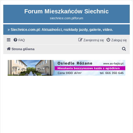
Forum Mieszkańców Siechnic
siechnice.com.pl/forum
Siechnice.com.pl: Aktualności, rozkłady jazdy, galerie, video.
FAQ
Zarejestruj się
Zaloguj się
S
Strona główna
z
u
k
a
j