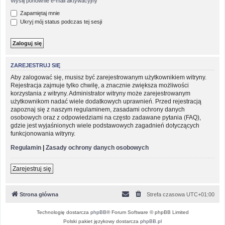
Wyślij ponownie e-mail aktywacyjny
Zapamiętaj mnie
Ukryj mój status podczas tej sesji
ZAREJESTRUJ SIĘ
Aby zalogować się, musisz być zarejestrowanym użytkownikiem witryny.
Rejestracja zajmuje tylko chwilę, a znacznie zwiększa możliwości
korzystania z witryny. Administrator witryny może zarejestrowanym
użytkownikom nadać wiele dodatkowych uprawnień. Przed rejestracją
zapoznaj się z naszym regulaminem, zasadami ochrony danych
osobowych oraz z odpowiedziami na często zadawane pytania (FAQ),
gdzie jest wyjaśnionych wiele podstawowych zagadnień dotyczących
funkcjonowania witryny.
Regulamin
|
Zasady ochrony danych osobowych
Zarejestruj się
Strona główna
Strefa czasowa
UTC+01:00
Technologię dostarcza
phpBB
® Forum Software © phpBB Limited
Polski pakiet językowy dostarcza
phpBB.pl