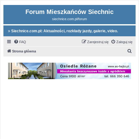
Forum Mieszkańców Siechnic
siechnice.com.pl/forum
Siechnice.com.pl: Aktualności, rozkłady jazdy, galerie, video.
FAQ
Zarejestruj się
Zaloguj się
S
Strona główna
z
u
k
a
j