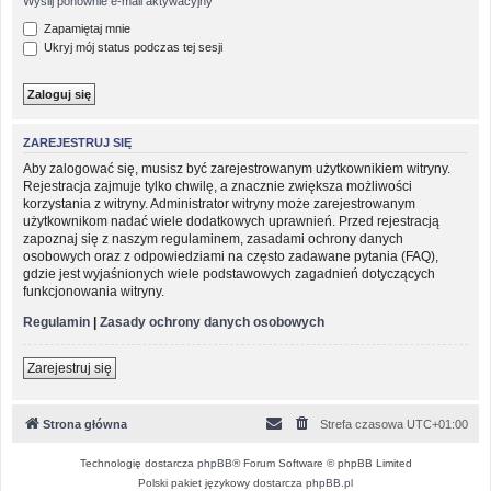
Wyślij ponownie e-mail aktywacyjny
Zapamiętaj mnie
Ukryj mój status podczas tej sesji
ZAREJESTRUJ SIĘ
Aby zalogować się, musisz być zarejestrowanym użytkownikiem witryny.
Rejestracja zajmuje tylko chwilę, a znacznie zwiększa możliwości
korzystania z witryny. Administrator witryny może zarejestrowanym
użytkownikom nadać wiele dodatkowych uprawnień. Przed rejestracją
zapoznaj się z naszym regulaminem, zasadami ochrony danych
osobowych oraz z odpowiedziami na często zadawane pytania (FAQ),
gdzie jest wyjaśnionych wiele podstawowych zagadnień dotyczących
funkcjonowania witryny.
Regulamin
|
Zasady ochrony danych osobowych
Zarejestruj się
Strona główna
Strefa czasowa
UTC+01:00
Technologię dostarcza
phpBB
® Forum Software © phpBB Limited
Polski pakiet językowy dostarcza
phpBB.pl