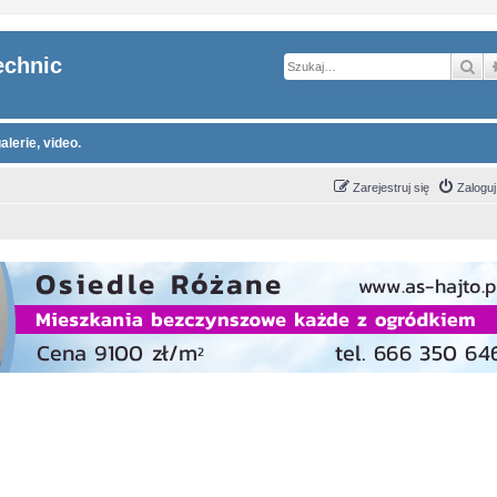
echnic
Sz
alerie, video.
Zarejestruj się
Zaloguj