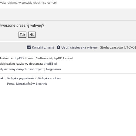
woja reklama w serwisie siechnice.com.pl
tworzone przez tę witrynę?
Kontakt z nami
Usuń ciasteczka witryny
Strefa czasowa
UTC+01
dostarcza
phpBB
® Forum Software © phpBB Limited
olski pakiet językowy dostarcza
phpBB.pl
dy ochrony danych osobowych
|
Regulamin
akt
·
Polityka prywatności
·
Polityka cookies
Portal Mieszkańców Siechnic