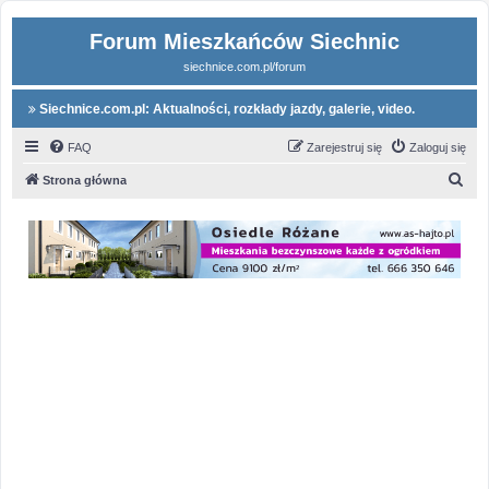
Forum Mieszkańców Siechnic
siechnice.com.pl/forum
Siechnice.com.pl: Aktualności, rozkłady jazdy, galerie, video.
FAQ
Zarejestruj się
Zaloguj się
S
Strona główna
z
u
k
a
j