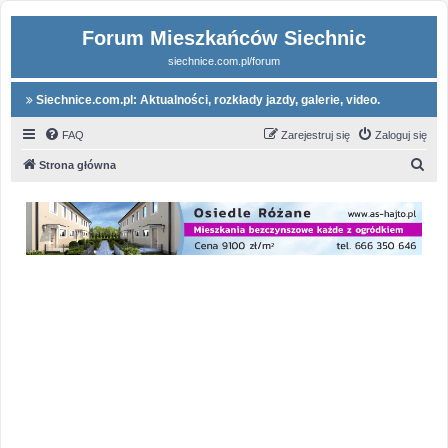
Forum Mieszkańców Siechnic
siechnice.com.pl/forum
Siechnice.com.pl: Aktualności, rozkłady jazdy, galerie, video.
FAQ
Zarejestruj się
Zaloguj się
S
Strona główna
z
u
k
a
j