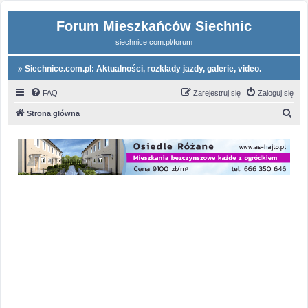
Forum Mieszkańców Siechnic
siechnice.com.pl/forum
Siechnice.com.pl: Aktualności, rozkłady jazdy, galerie, video.
FAQ
Zarejestruj się
Zaloguj się
S
Strona główna
z
u
k
a
j