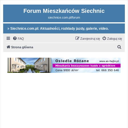
Forum Mieszkańców Siechnic
siechnice.com.pl/forum
Siechnice.com.pl: Aktualności, rozkłady jazdy, galerie, video.
FAQ
Zarejestruj się
Zaloguj się
S
Strona główna
z
u
k
a
j