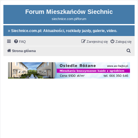
Forum Mieszkańców Siechnic
siechnice.com.pl/forum
Siechnice.com.pl: Aktualności, rozkłady jazdy, galerie, video.
FAQ
Zarejestruj się
Zaloguj się
S
Strona główna
z
u
k
a
j