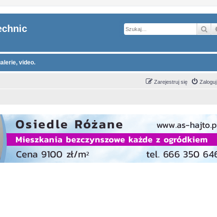
echnic
Sz
alerie, video.
Zarejestruj się
Zaloguj