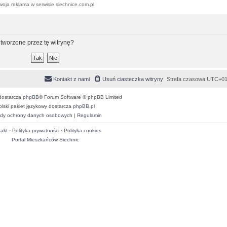
woja reklama w serwisie siechnice.com.pl
tworzone przez tę witrynę?
Kontakt z nami
Usuń ciasteczka witryny
Strefa czasowa
UTC+01
dostarcza
phpBB
® Forum Software © phpBB Limited
olski pakiet językowy dostarcza
phpBB.pl
dy ochrony danych osobowych
|
Regulamin
akt
·
Polityka prywatności
·
Polityka cookies
Portal Mieszkańców Siechnic