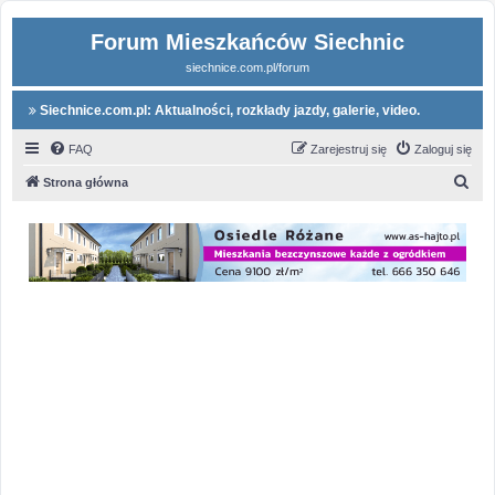
Forum Mieszkańców Siechnic
siechnice.com.pl/forum
Siechnice.com.pl: Aktualności, rozkłady jazdy, galerie, video.
FAQ
Zarejestruj się
Zaloguj się
S
Strona główna
z
u
k
a
j