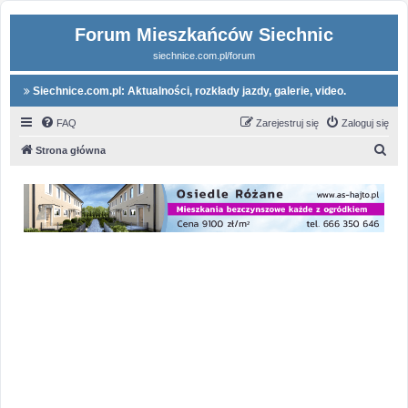
Forum Mieszkańców Siechnic
siechnice.com.pl/forum
Siechnice.com.pl: Aktualności, rozkłady jazdy, galerie, video.
FAQ
Zarejestruj się
Zaloguj się
S
Strona główna
z
u
k
a
j