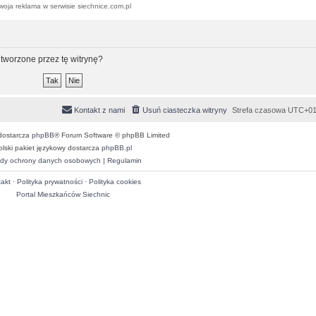
woja reklama w serwisie siechnice.com.pl
tworzone przez tę witrynę?
Kontakt z nami
Usuń ciasteczka witryny
Strefa czasowa
UTC+01
dostarcza
phpBB
® Forum Software © phpBB Limited
olski pakiet językowy dostarcza
phpBB.pl
dy ochrony danych osobowych
|
Regulamin
akt
·
Polityka prywatności
·
Polityka cookies
Portal Mieszkańców Siechnic