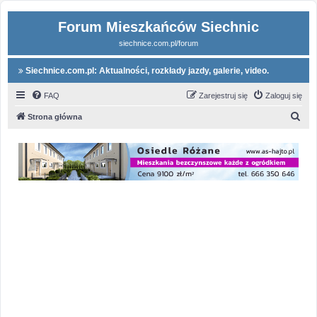
Forum Mieszkańców Siechnic
siechnice.com.pl/forum
Siechnice.com.pl: Aktualności, rozkłady jazdy, galerie, video.
FAQ
Zarejestruj się
Zaloguj się
S
Strona główna
z
u
k
a
j