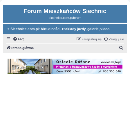
Forum Mieszkańców Siechnic
siechnice.com.pl/forum
Siechnice.com.pl: Aktualności, rozkłady jazdy, galerie, video.
FAQ
Zarejestruj się
Zaloguj się
S
Strona główna
z
u
k
a
j