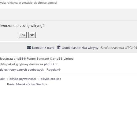
woja reklama w serwisie siechnice.com.pl
tworzone przez tę witrynę?
Kontakt z nami
Usuń ciasteczka witryny
Strefa czasowa
UTC+01
dostarcza
phpBB
® Forum Software © phpBB Limited
olski pakiet językowy dostarcza
phpBB.pl
dy ochrony danych osobowych
|
Regulamin
akt
·
Polityka prywatności
·
Polityka cookies
Portal Mieszkańców Siechnic