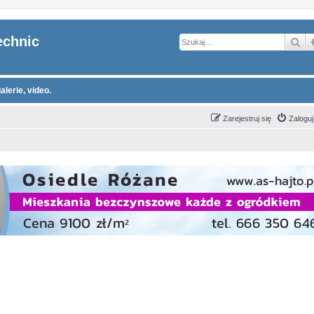
echnic
Sz
alerie, video.
Zarejestruj się
Zaloguj