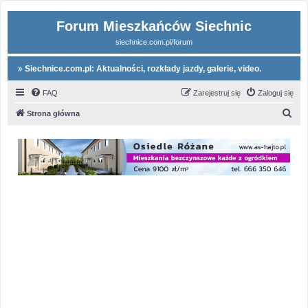
Forum Mieszkańców Siechnic
siechnice.com.pl/forum
Siechnice.com.pl: Aktualności, rozkłady jazdy, galerie, video.
FAQ
Zarejestruj się
Zaloguj się
S
Strona główna
z
u
k
a
j