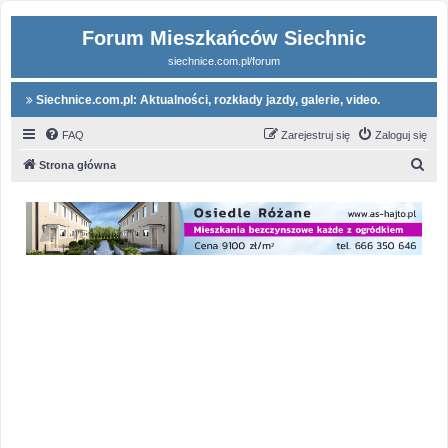
Forum Mieszkańców Siechnic
siechnice.com.pl/forum
Siechnice.com.pl: Aktualności, rozkłady jazdy, galerie, video.
FAQ
Zarejestruj się
Zaloguj się
S
Strona główna
z
u
k
a
j