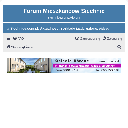
Forum Mieszkańców Siechnic
siechnice.com.pl/forum
Siechnice.com.pl: Aktualności, rozkłady jazdy, galerie, video.
FAQ
Zarejestruj się
Zaloguj się
S
Strona główna
z
u
k
a
j