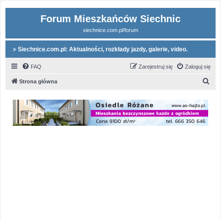
Forum Mieszkańców Siechnic
siechnice.com.pl/forum
Siechnice.com.pl: Aktualności, rozkłady jazdy, galerie, video.
FAQ
Zarejestruj się
Zaloguj się
S
Strona główna
z
u
k
a
j