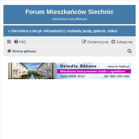
Forum Mieszkańców Siechnic
siechnice.com.pl/forum
Siechnice.com.pl: Aktualności, rozkłady jazdy, galerie, video.
FAQ
Zarejestruj się
Zaloguj się
S
Strona główna
z
u
k
a
j