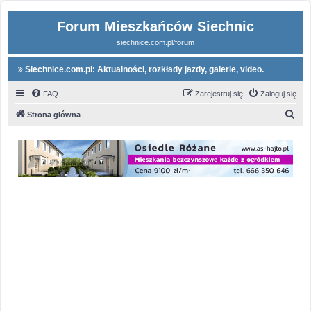
Forum Mieszkańców Siechnic
siechnice.com.pl/forum
Siechnice.com.pl: Aktualności, rozkłady jazdy, galerie, video.
FAQ
Zarejestruj się
Zaloguj się
S
Strona główna
z
u
k
a
j