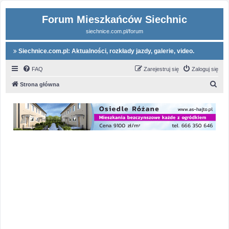
Forum Mieszkańców Siechnic
siechnice.com.pl/forum
Siechnice.com.pl: Aktualności, rozkłady jazdy, galerie, video.
FAQ
Zarejestruj się
Zaloguj się
S
Strona główna
z
u
k
a
j