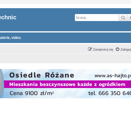
echnic
Sz
alerie, video.
Zarejestruj się
Zaloguj