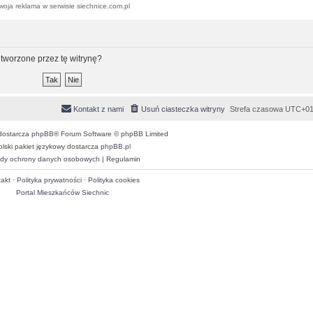
woja reklama w serwisie siechnice.com.pl
tworzone przez tę witrynę?
Kontakt z nami
Usuń ciasteczka witryny
Strefa czasowa
UTC+01
dostarcza
phpBB
® Forum Software © phpBB Limited
olski pakiet językowy dostarcza
phpBB.pl
dy ochrony danych osobowych
|
Regulamin
akt
·
Polityka prywatności
·
Polityka cookies
Portal Mieszkańców Siechnic