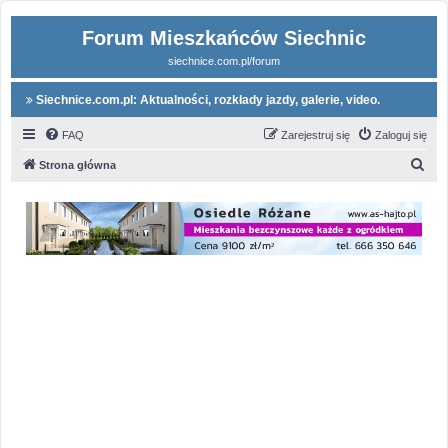
Forum Mieszkańców Siechnic
siechnice.com.pl/forum
Siechnice.com.pl: Aktualności, rozkłady jazdy, galerie, video.
FAQ
Zarejestruj się
Zaloguj się
S
Strona główna
z
u
k
a
j