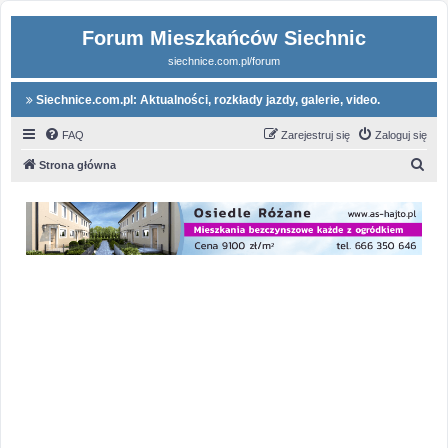
Forum Mieszkańców Siechnic
siechnice.com.pl/forum
Siechnice.com.pl: Aktualności, rozkłady jazdy, galerie, video.
FAQ
Zarejestruj się
Zaloguj się
S
Strona główna
z
u
k
a
j