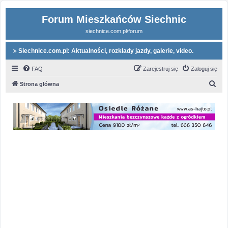
Forum Mieszkańców Siechnic
siechnice.com.pl/forum
Siechnice.com.pl: Aktualności, rozkłady jazdy, galerie, video.
FAQ
Zarejestruj się
Zaloguj się
S
Strona główna
z
u
k
a
j