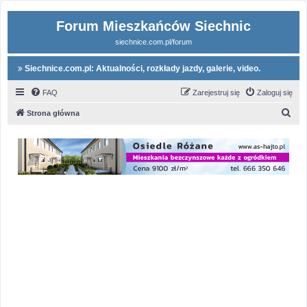
Forum Mieszkańców Siechnic
siechnice.com.pl/forum
Siechnice.com.pl: Aktualności, rozkłady jazdy, galerie, video.
FAQ
Zarejestruj się
Zaloguj się
S
Strona główna
z
u
k
a
j