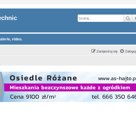
echnic
Sz
alerie, video.
Zarejestruj się
Zaloguj