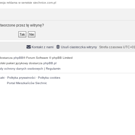
woja reklama w serwisie siechnice.com.pl
tworzone przez tę witrynę?
Kontakt z nami
Usuń ciasteczka witryny
Strefa czasowa
UTC+01
dostarcza
phpBB
® Forum Software © phpBB Limited
olski pakiet językowy dostarcza
phpBB.pl
dy ochrony danych osobowych
|
Regulamin
akt
·
Polityka prywatności
·
Polityka cookies
Portal Mieszkańców Siechnic