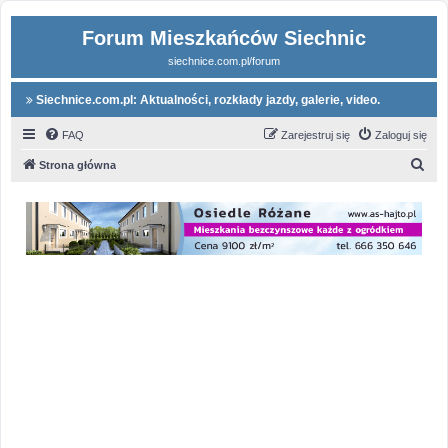
Forum Mieszkańców Siechnic
siechnice.com.pl/forum
Siechnice.com.pl: Aktualności, rozkłady jazdy, galerie, video.
FAQ
Zarejestruj się
Zaloguj się
S
Strona główna
z
u
k
a
j