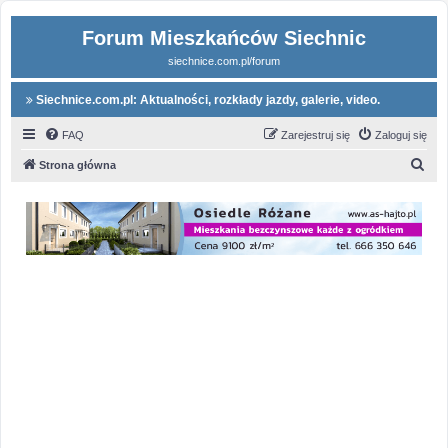
Forum Mieszkańców Siechnic
siechnice.com.pl/forum
Siechnice.com.pl: Aktualności, rozkłady jazdy, galerie, video.
FAQ
Zarejestruj się
Zaloguj się
S
Strona główna
z
u
k
a
j