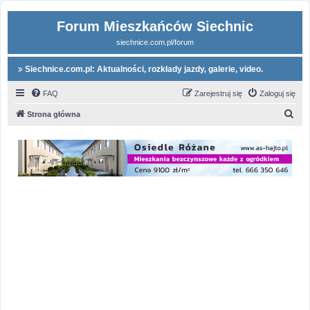
Forum Mieszkańców Siechnic
siechnice.com.pl/forum
Siechnice.com.pl: Aktualności, rozkłady jazdy, galerie, video.
FAQ
Zarejestruj się
Zaloguj się
S
Strona główna
z
u
k
a
j