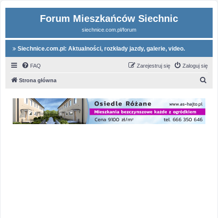
Forum Mieszkańców Siechnic
siechnice.com.pl/forum
Siechnice.com.pl: Aktualności, rozkłady jazdy, galerie, video.
FAQ
Zarejestruj się
Zaloguj się
S
Strona główna
z
u
k
a
j