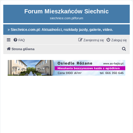
Forum Mieszkańców Siechnic
siechnice.com.pl/forum
Siechnice.com.pl: Aktualności, rozkłady jazdy, galerie, video.
FAQ
Zarejestruj się
Zaloguj się
S
Strona główna
z
u
k
a
j