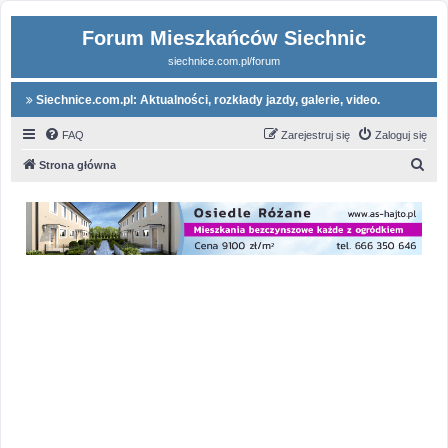
Forum Mieszkańców Siechnic
siechnice.com.pl/forum
Siechnice.com.pl: Aktualności, rozkłady jazdy, galerie, video.
FAQ
Zarejestruj się
Zaloguj się
S
Strona główna
z
u
k
a
j