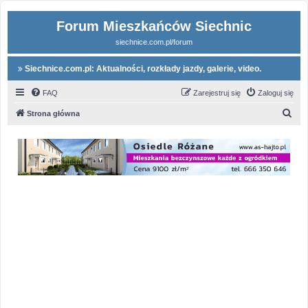
Forum Mieszkańców Siechnic
siechnice.com.pl/forum
Siechnice.com.pl: Aktualności, rozkłady jazdy, galerie, video.
FAQ
Zarejestruj się
Zaloguj się
S
Strona główna
z
u
k
a
j