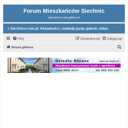
Forum Mieszkańców Siechnic
siechnice.com.pl/forum
Siechnice.com.pl: Aktualności, rozkłady jazdy, galerie, video.
FAQ
Zarejestruj się
Zaloguj się
S
Strona główna
z
u
k
a
j