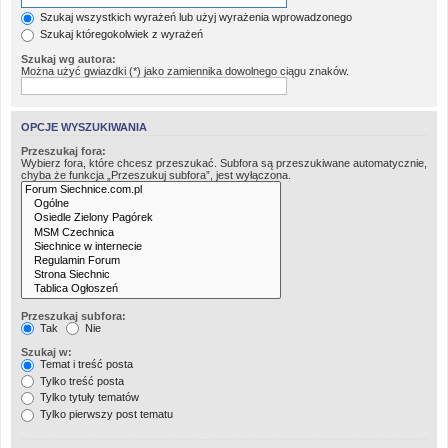
Szukaj wszystkich wyrażeń lub użyj wyrażenia wprowadzonego
Szukaj któregokolwiek z wyrażeń
Szukaj wg autora:
Można użyć gwiazdki (*) jako zamiennika dowolnego ciągu znaków.
OPCJE WYSZUKIWANIA
Przeszukaj fora:
Wybierz fora, które chcesz przeszukać. Subfora są przeszukiwane automatycznie,
chyba że funkcja „Przeszukuj subfora”, jest wyłączona.
Przeszukaj subfora:
Tak
Nie
Szukaj w:
Temat i treść posta
Tylko treść posta
Tylko tytuły tematów
Tylko pierwszy post tematu