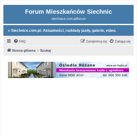
Forum Mieszkańców Siechnic
siechnice.com.pl/forum
Siechnice.com.pl: Aktualności, rozkłady jazdy, galerie, video.
FAQ
Zarejestruj się
Zaloguj się
Strona główna
Szukaj