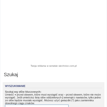
Twoja reklama w serwisie siechnice.com.pl
Szukaj
WYSZUKIWANIE
Szukaj wg słów kluczowych:
Umieść
+
przed słowem, które musi wystąpić oraz
-
przed słowem, które nie może
wystąpić. Jeśli umieścisz listę słów oddzielonych
|
wewnątrz nawiasów, tylko jedno
ze słów będzie musiało wystąpić. Możesz użyć gwiazdki (*) jako zamiennika
dowolnego ciągu znaków.