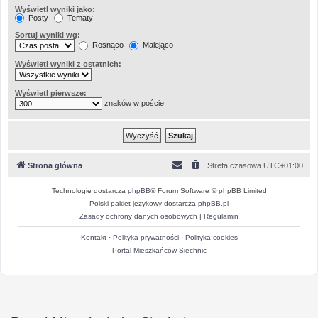
Wyświetl wyniki jako:
Posty
Tematy
Sortuj wyniki wg:
Rosnąco
Malejąco
Wyświetl wyniki z ostatnich:
Wyświetl pierwsze:
znaków w poście
Strona główna
Strefa czasowa
UTC+01:00
Technologię dostarcza
phpBB
® Forum Software © phpBB Limited
Polski pakiet językowy dostarcza
phpBB.pl
Zasady ochrony danych osobowych
|
Regulamin
Kontakt
·
Polityka prywatności
·
Polityka cookies
Portal Mieszkańców Siechnic