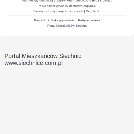
Technologię dostarcza
phpBB
® Forum Software © phpBB Limited
Polski pakiet językowy dostarcza
phpBB.pl
Zasady ochrony danych osobowych
|
Regulamin
Kontakt
·
Polityka prywatności
·
Polityka cookies
Portal Mieszkańców Siechnic
Portal Mieszkańców Siechnic
www.siechnice.com.pl