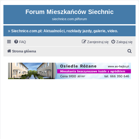
Forum Mieszkańców Siechnic
siechnice.com.pl/forum
Siechnice.com.pl: Aktualności, rozkłady jazdy, galerie, video.
FAQ
Zarejestruj się
Zaloguj się
S
Strona główna
z
u
k
a
j