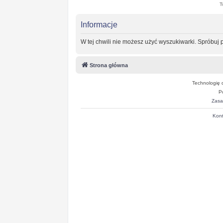
T
Informacje
W tej chwili nie możesz użyć wyszukiwarki. Spróbuj
Strona główna
Technologię 
P
Zasa
Kont