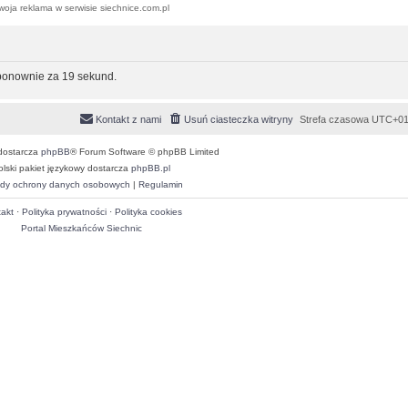
woja reklama w serwisie siechnice.com.pl
 ponownie za 19 sekund.
Kontakt z nami
Usuń ciasteczka witryny
Strefa czasowa
UTC+01
dostarcza
phpBB
® Forum Software © phpBB Limited
olski pakiet językowy dostarcza
phpBB.pl
dy ochrony danych osobowych
|
Regulamin
akt
·
Polityka prywatności
·
Polityka cookies
Portal Mieszkańców Siechnic