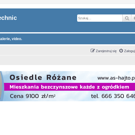
echnic
Sz
alerie, video.
Zarejestruj się
Zaloguj