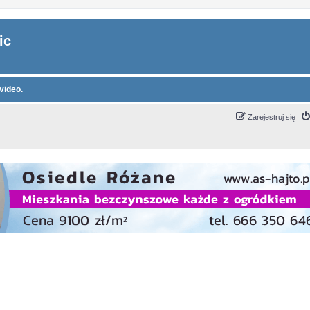
ic
video.
Zarejestruj się