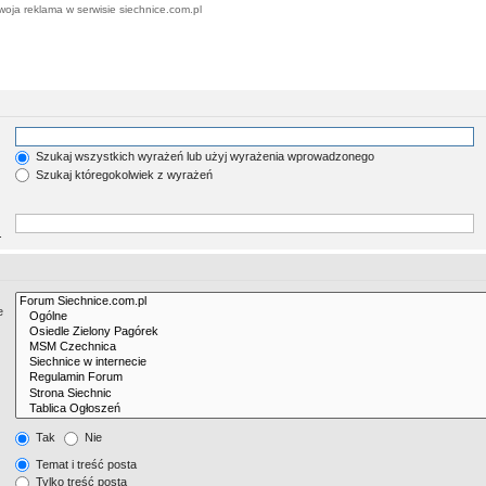
woja reklama w serwisie siechnice.com.pl
Szukaj wszystkich wyrażeń lub użyj wyrażenia wprowadzonego
Szukaj któregokolwiek z wyrażeń
.
e
Tak
Nie
Temat i treść posta
Tylko treść posta