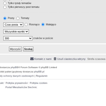
Tylko tytuły tematów
Tylko pierwszy post tematu
Posty
Tematy
Rosnąco
Malejąco
znaków w poście
Kontakt z nami
Usuń ciasteczka witryny
Strefa czasowa
dostarcza
phpBB
® Forum Software © phpBB Limited
olski pakiet językowy dostarcza
phpBB.pl
dy ochrony danych osobowych
|
Regulamin
akt
·
Polityka prywatności
·
Polityka cookies
Portal Mieszkańców Siechnic