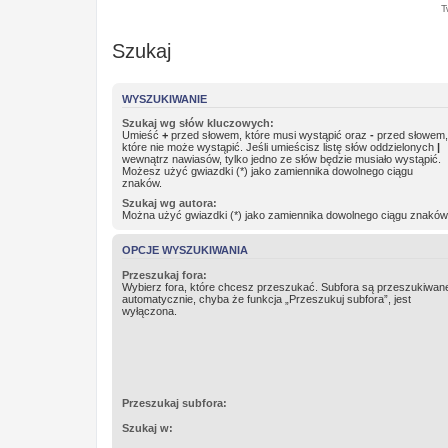
T
Szukaj
WYSZUKIWANIE
Szukaj wg słów kluczowych:
Umieść
+
przed słowem, które musi wystąpić oraz
-
przed słowem,
które nie może wystąpić. Jeśli umieścisz listę słów oddzielonych
|
wewnątrz nawiasów, tylko jedno ze słów będzie musiało wystąpić.
Możesz użyć gwiazdki (*) jako zamiennika dowolnego ciągu
znaków.
Szukaj wg autora:
Można użyć gwiazdki (*) jako zamiennika dowolnego ciągu znaków
OPCJE WYSZUKIWANIA
Przeszukaj fora:
Wybierz fora, które chcesz przeszukać. Subfora są przeszukiwan
automatycznie, chyba że funkcja „Przeszukuj subfora”, jest
wyłączona.
Przeszukaj subfora:
Szukaj w: