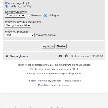
Wyświetl wyniki jako:
Posty
Tematy
Sortuj wyniki wg:
Rosnąco
Malejąco
Wyświetl wyniki z ostatnich:
Wyświetl pierwsze:
znaków w poście
Strona główna
Strefa czasowa
UTC+01:00
Technologię dostarcza
phpBB
® Forum Software © phpBB Limited
Polski pakiet językowy dostarcza
phpBB.pl
Zasady ochrony danych osobowych
|
Regulamin
Kontakt
·
Polityka prywatności
·
Polityka cookies
Portal Mieszkańców Siechnic