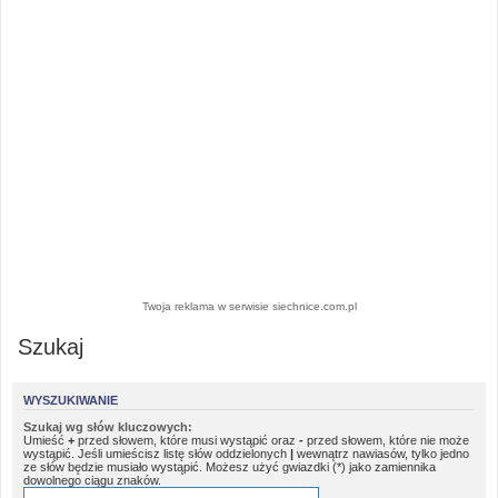
Twoja reklama w serwisie siechnice.com.pl
Szukaj
WYSZUKIWANIE
Szukaj wg słów kluczowych:
Umieść
+
przed słowem, które musi wystąpić oraz
-
przed słowem, które nie może
wystąpić. Jeśli umieścisz listę słów oddzielonych
|
wewnątrz nawiasów, tylko jedno
ze słów będzie musiało wystąpić. Możesz użyć gwiazdki (*) jako zamiennika
dowolnego ciągu znaków.