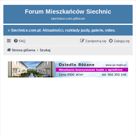
Forum Mieszkańców Siechnic
siechnice.com.pl/forum
Siechnice.com.pl: Aktualności, rozkłady jazdy, galerie, video.
FAQ
Zarejestruj się
Zaloguj się
Strona główna
Szukaj