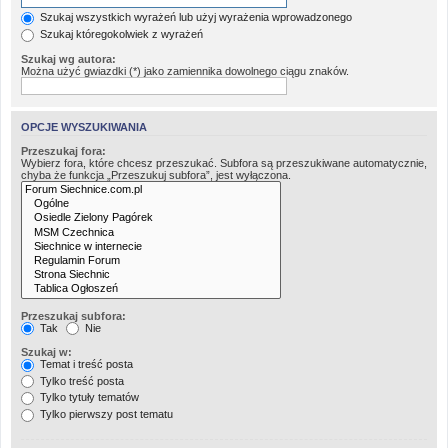
Szukaj wszystkich wyrażeń lub użyj wyrażenia wprowadzonego
Szukaj któregokolwiek z wyrażeń
Szukaj wg autora:
Można użyć gwiazdki (*) jako zamiennika dowolnego ciągu znaków.
OPCJE WYSZUKIWANIA
Przeszukaj fora:
Wybierz fora, które chcesz przeszukać. Subfora są przeszukiwane automatycznie,
chyba że funkcja „Przeszukuj subfora”, jest wyłączona.
Przeszukaj subfora:
Tak
Nie
Szukaj w:
Temat i treść posta
Tylko treść posta
Tylko tytuły tematów
Tylko pierwszy post tematu